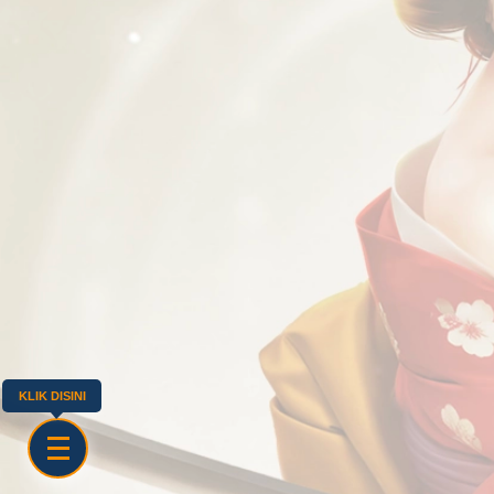
KLIK DISINI